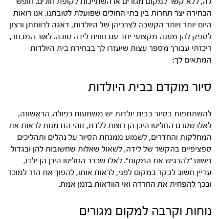
לה, ללא קשר למקום מגורים או השתייכות לקופת חולים. חופש
הבחירה יצר תחרות בין בתי החולים שפועלת לטובתנו. אנו רואות
היום יותר ויותר הקשבה לצרכיהן של היולדות, דאגה לרווחתן ורצון
לספק להן מענה מקצועי יחד עם חווית לידה טובה. לאור המבחר,
ריכזתי עבורך מספר עצות שיעזרו לך בבחירת בית היולדות
המתאים לך:
סיור מוקדם בבית היולדות
להשתתפות בסיור בבית יולדות יש משמעות כפולה. הראשונה,
לאלו שטרם החליטו היכן הן רוצות ללדת, זוהי הזדמנות לראות את
המחלקות והחדרים, לשמוע ממנחת הסיור על נהלים ותהליכים
ספציפיים בהקשר של לידה, לשאול שאלות שחשובות להן ובגדול
פשוט "להרגיש את המקום". לאלו שכבר החליטו היכן הן ילדו,
עדיין חשוב לבקר במקום לפני, לראות אותו, להפוך את הזר למוכר
ובכך להפחית את החרדה ואי הוודאות בזמן אמת.
נוחות וקרבה למקום מגורים