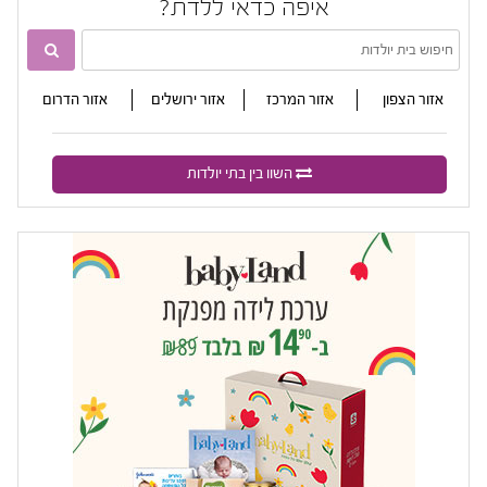
איפה כדאי ללדת?

אזור הצפון
אזור המרכז
אזור ירושלים
אזור הדרום
השוו בין בתי יולדות